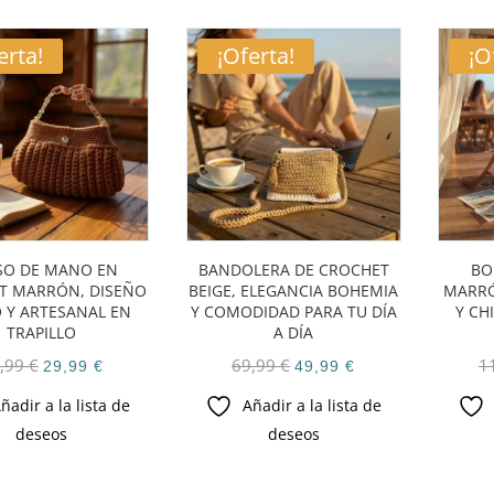
erta!
¡Oferta!
¡O
SO DE MANO EN
BANDOLERA DE CROCHET
BO
T MARRÓN, DISEÑO
BEIGE, ELEGANCIA BOHEMIA
MARRÓ
 Y ARTESANAL EN
Y COMODIDAD PARA TU DÍA
Y CH
TRAPILLO
A DÍA
El
El
El
El
,99
€
69,99
€
1
29,99
€
49,99
€
precio
precio
precio
precio
ñadir a la lista de
Añadir a la lista de
original
actual
original
actual
deseos
deseos
era:
es:
era:
es:
41,99 €.
29,99 €.
69,99 €.
49,99 €.