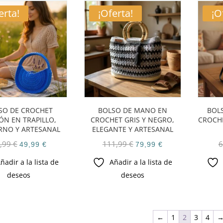
erta!
¡Oferta!
¡O
SO DE CROCHET
BOLSO DE MANO EN
BOL
ÓN EN TRAPILLO,
CROCHET GRIS Y NEGRO,
CROCH
NO Y ARTESANAL
ELEGANTE Y ARTESANAL
El
El
El
El
,99
€
111,99
€
6
49,99
€
79,99
€
precio
precio
precio
precio
ñadir a la lista de
Añadir a la lista de
original
actual
original
actual
deseos
deseos
era:
es:
era:
es:
69,99 €.
49,99 €.
111,99 €.
79,99 €.
←
1
2
3
4