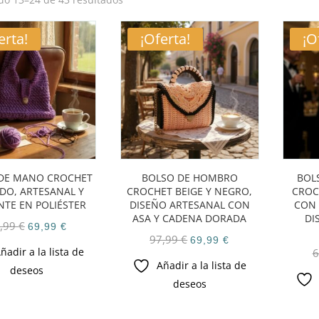
erta!
¡Oferta!
¡O
DE MANO CROCHET
BOLSO DE HOMBRO
BOL
O, ARTESANAL Y
CROCHET BEIGE Y NEGRO,
CROC
NTE EN POLIÉSTER
DISEÑO ARTESANAL CON
CON 
ASA Y CADENA DORADA
DI
El
El
,99
€
69,99
€
El
El
97,99
€
69,99
€
precio
precio
ñadir a la lista de
6
precio
precio
original
actual
Añadir a la lista de
deseos
original
actual
era:
es:
deseos
era:
es:
97,99 €.
69,99 €.
97,99 €.
69,99 €.