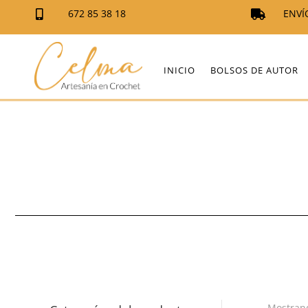
672 85 38 18
ENVÍ


INICIO
BOLSOS DE AUTOR
Mostrand