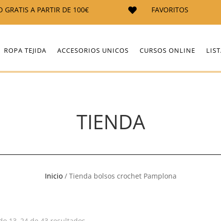
O GRATIS A PARTIR DE 100€
FAVORITOS

ROPA TEJIDA
ACCESORIOS UNICOS
CURSOS ONLINE
LIS
TIENDA
Inicio
/ Tienda bolsos crochet Pamplona
o 13–24 de 43 resultados