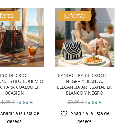
69,99 €.
49,99 €.
ferta!
¡Oferta!
LSO DE CROCHET
BANDOLERA DE CROCHET
N, ESTILO BOHEMIO
NEGRA Y BLANCA,
IC PARA CUALQUIER
ELEGANCIA ARTESANAL EN
OCASIÓN
BLANCO Y NEGRO
El
El
El
El
11,99
€
69,99
€
79,99
€
49,99
€
precio
precio
precio
precio
Añadir a la lista de
Añadir a la lista de
original
actual
original
actual
deseos
deseos
era:
es:
era:
es:
111,99 €.
79,99 €.
69,99 €.
49,99 €.