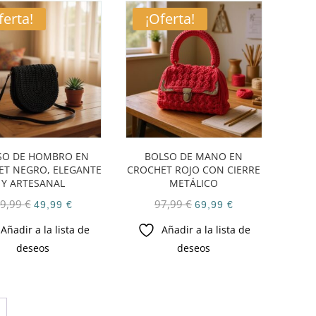
ferta!
¡Oferta!
SO DE HOMBRO EN
BOLSO DE MANO EN
ET NEGRO, ELEGANTE
CROCHET ROJO CON CIERRE
Y ARTESANAL
METÁLICO
El
El
El
El
9,99
€
97,99
€
49,99
€
69,99
€
precio
precio
precio
precio
Añadir a la lista de
Añadir a la lista de
original
actual
original
actual
deseos
deseos
era:
es:
era:
es:
69,99 €.
49,99 €.
97,99 €.
69,99 €.
→