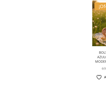
¡Of
BOL
AZUL
MODER
69
A