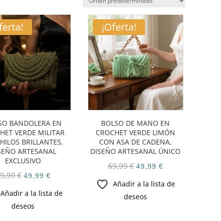
ferta!
¡Oferta!
SO BANDOLERA EN
BOLSO DE MANO EN
HET VERDE MILITAR
CROCHET VERDE LIMÓN
HILOS BRILLANTES,
CON ASA DE CADENA,
SEÑO ARTESANAL
DISEÑO ARTESANAL ÚNICO
EXCLUSIVO
El
El
69,99
€
49,99
€
El
El
9,99
€
49,99
€
precio
precio
Añadir a la lista de
precio
precio
original
actual
Añadir a la lista de
deseos
original
actual
era:
es:
deseos
era:
es:
69,99 €.
49,99 €.