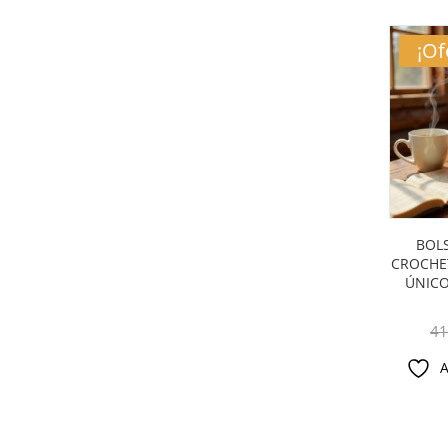
¡Of
BOL
CROCHE
ÚNICO
41
A