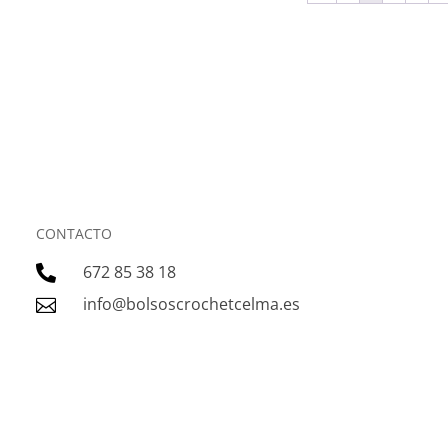
CONTACTO
672 85 38 18

info@bolsoscrochetcelma.es
