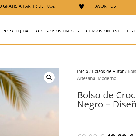
O GRATIS A PARTIR DE 100€
FAVORITOS

ROPA TEJIDA
ACCESORIOS UNICOS
CURSOS ONLINE
LIS
Inicio
/
Bolsos de Autor
/ Bol
Artesanal Moderno
Bolso de Croc
Negro – Dise