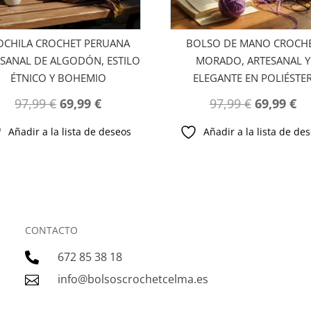
CHILA CROCHET PERUANA
BOLSO DE MANO CROCH
SANAL DE ALGODÓN, ESTILO
MORADO, ARTESANAL Y
ÉTNICO Y BOHEMIO
ELEGANTE EN POLIÉSTE
El
El
El
El
97,99
€
69,99
€
97,99
€
69,99
€
precio
precio
precio
pr
Añadir a la lista de deseos
Añadir a la lista de de
original
actual
original
ac
era:
es:
era:
es
97,99 €.
69,99 €.
97,99 €.
69
CONTACTO
672 85 38 18

info@bolsoscrochetcelma.es
