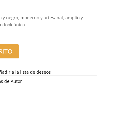
El
precio
actual
o y negro, moderno y artesanal, amplio y
es:
n look único.
49,99 €.
RITO
ñadir a la lista de deseos
os de Autor