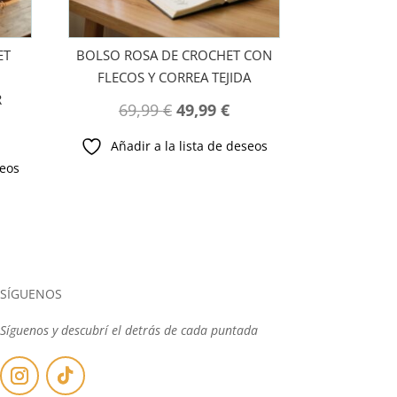
ET
BOLSO ROSA DE CROCHET CON
FLECOS Y CORREA TEJIDA
R
El
El
69,99
€
49,99
€
precio
precio
Añadir a la lista de deseos
ecio
original
actual
seos
tual
era:
es:
:
69,99 €.
49,99 €.
,99 €.
SÍGUENOS
Síguenos y descubrí el detrás de cada puntada