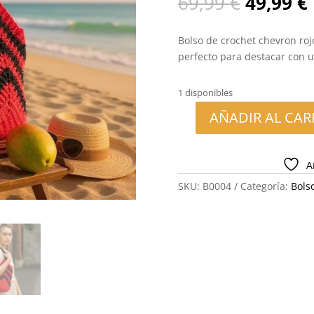
El
69,99
€
49,99
€
precio
original
Bolso de crochet chevron roj
era:
perfecto para destacar con u
69,99 €.
1 disponibles
AÑADIR AL CAR
Bolso
de
Crochet
A
Chevron
SKU:
B0004
Categoría:
Bols
Rojo
y
Negro
–
Diseño
Artesanal
Moderno
cantidad