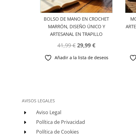
BOLSO DE MANO EN CROCHET
MO
MARRÓN, DISEÑO ÚNICO Y
ARTE
ARTESANAL EN TRAPILLO
El
El
41,99
€
29,99
€
precio
precio
Añadir a la lista de deseos
original
actual
era:
es:
41,99 €.
29,99 €.
AVISOS LEGALES
Aviso Legal
E
Política de Privacidad
E
Política de Cookies
E