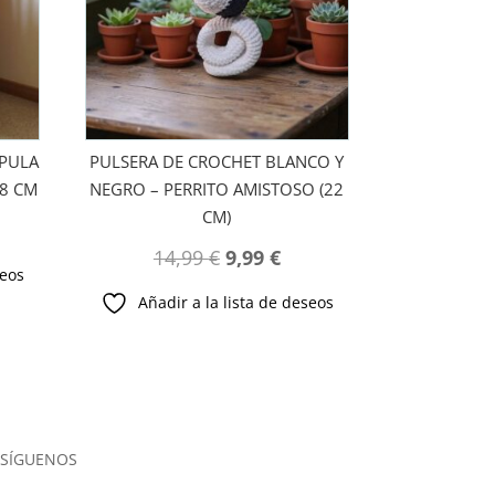
PULA
PULSERA DE CROCHET BLANCO Y
28 CM
NEGRO – PERRITO AMISTOSO (22
CM)
El
El
14,99
€
9,99
€
recio
seos
precio
precio
tual
Añadir a la lista de deseos
original
actual
:
era:
es:
,99 €.
14,99 €.
9,99 €.
SÍGUENOS