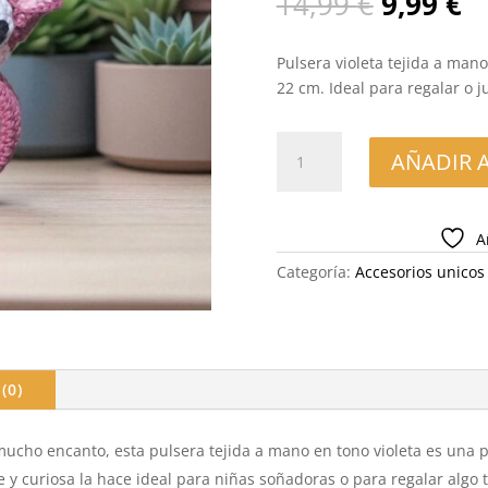
El
El
14,99
€
9,99
€
precio
p
original
ac
Pulsera violeta tejida a mano
era:
es
22 cm. Ideal para regalar o j
14,99 €.
9,
Pulsera
AÑADIR 
de
Crochet
Violeta
A
–
Ratoncita
Categoría:
Accesorios unicos
Curiosa
(22
cm)
cantidad
(0)
mucho encanto, esta pulsera tejida a mano en tono violeta es una 
 y curiosa la hace ideal para niñas soñadoras o para regalar algo t