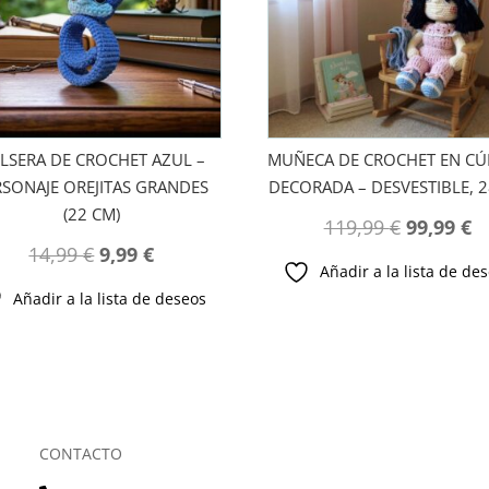
LSERA DE CROCHET AZUL –
MUÑECA DE CROCHET EN CÚ
RSONAJE OREJITAS GRANDES
DECORADA – DESVESTIBLE, 
(22 CM)
El
El
119,99
€
99,99
€
El
El
14,99
€
9,99
€
precio
p
Añadir a la lista de de
precio
precio
original
ac
Añadir a la lista de deseos
original
actual
era:
es
era:
es:
119,99 €.
99
14,99 €.
9,99 €.
CONTACTO