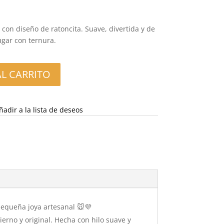
recio
tual
 con diseño de ratoncita. Suave, divertida y de
:
ugar con ternura.
99 €.
AL CARRITO
ñadir a la lista de deseos
pequeña joya artesanal 🐭💜
ierno y original. Hecha con hilo suave y