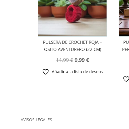
PULSERA DE CROCHET ROJA –
PU
OSITO AVENTURERO (22 CM)
PE
El
El
14,99
€
9,99
€
precio
precio
Añadir a la lista de deseos
original
actual
era:
es:
14,99 €.
9,99 €.
AVISOS LEGALES